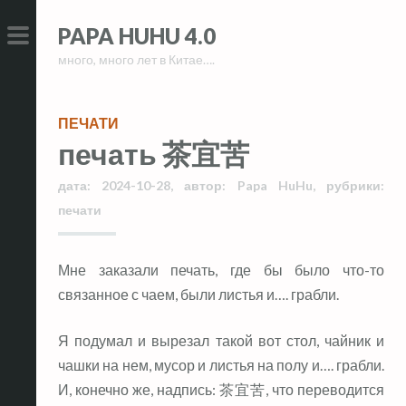
Skip
Skip
PAPA HUHU 4.0
to
to
много, много лет в Китае….
content
content
PRIMARY
MENU
ПЕЧАТИ
печать 茶宜苦
дата:
2024-10-28
,
автор:
Papa HuHu
,
рубрики:
печати
Мне заказали печать, где бы было что-то
связанное с чаем, были листья и…. грабли.
Я подумал и вырезал такой вот стол, чайник и
чашки на нем, мусор и листья на полу и…. грабли.
И, конечно же, надпись: 茶宜苦, что переводится