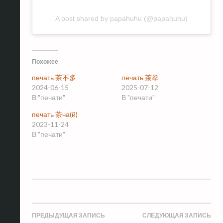
A post shared by papahuhu (@papahuhu)
Похожее
печать 茶不多
печать 茶拳
2024-06-15
2025-07-12
В "печати"
В "печати"
печать 茶ча(й)
2023-11-24
В "печати"
Навигация
ПРЕДЫДУЩАЯ ЗАПИСЬ
СЛЕДУЮЩАЯ ЗАПИСЬ