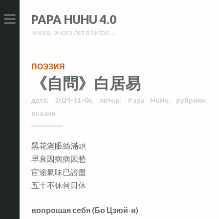
Skip
Skip
PAPA HUHU 4.0
to
to
много, много лет в Китае….
content
content
PRIMARY
MENU
ПОЭЗИЯ
《自問》白居易
дата:
2024-11-06
,
автор:
Papa HuHu
,
рубрики:
поэзия
黑花滿眼絲滿頭
早衰因病病因愁
宦途氣味已諳盡
五十不休何日休
вопрошая себя (Бо Цзюй-и)