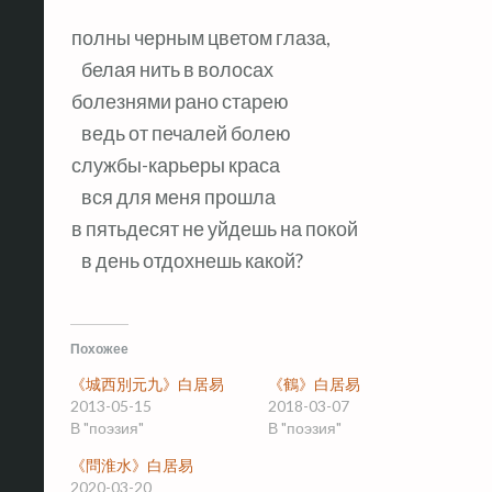
полны черным цветом глаза,
   белая нить в волосах
болезнями рано старею
   ведь от печалей болею
службы-карьеры краса
   вся для меня прошла
в пятьдесят не уйдешь на покой
   в день отдохнешь какой?
Похожее
《城西別元九》白居易
《鶴》白居易
2013-05-15
2018-03-07
В "поэзия"
В "поэзия"
《問淮水》白居易
2020-03-20