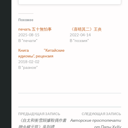
Похожее
печать 五十無怕事
《喜晴其二》王炎
2025-08-15
2022-04-14
В "печати"
В "поэзия"
Книга “Китайские
идиомы”, рецензия
2018-02-02
В "разное"
Навигация
ПРЕДЫДУЩАЯ ЗАПИСЬ
СЛЕДУЮЩАЯ ЗАПИСЬ
《自太和衝雪歸據鞍偶作書
Авторские простопечати
по
贈令權元凱》吳則禮
от Папы ХуХу