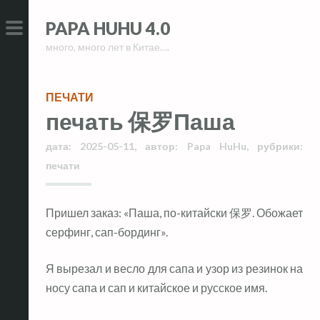
Skip
Skip
PAPA HUHU 4.0
to
to
много, много лет в Китае….
content
content
PRIMARY
MENU
ПЕЧАТИ
печать 保罗Паша
дата:
2025-05-11
,
автор:
Papa HuHu
,
рубрики:
печати
Пришел заказ: «Паша, по-китайски 保罗. Обожает
серфинг, сап-бординг».
Я вырезал и весло для сапа и узор из резинок на
носу сапа и сап и китайское и русское имя.