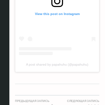
View this post on Instagram
A post shared by papahuhu (@papahuhu)
Навигация
ПРЕДЫДУЩАЯ ЗАПИСЬ
СЛЕДУЮЩАЯ ЗАПИСЬ