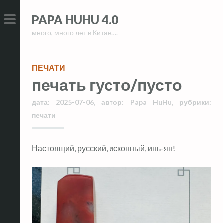
Skip
Skip
PAPA HUHU 4.0
to
to
много, много лет в Китае….
content
content
PRIMARY
MENU
ПЕЧАТИ
печать густо/пусто
дата:
2025-07-06
,
автор:
Papa HuHu
,
рубрики:
печати
Настоящий, русский, исконный, инь-ян!