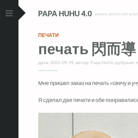
Skip
Skip
PAPA HUHU 4.0
to
to
много, много лет в Ки
content
content
PRIMARY
MENU
ПЕЧАТИ
печать 閃而導
дата:
2025-09-29
,
автор:
Papa HuHu
,
рубрики:
Мне пришел заказ на печать «свечу и уч
Я сделал две печати и обе понравились