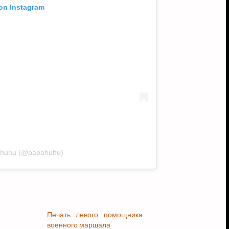
 on Instagram
pahuhu (@papahuhu)
Печать левого помощника
военного маршала