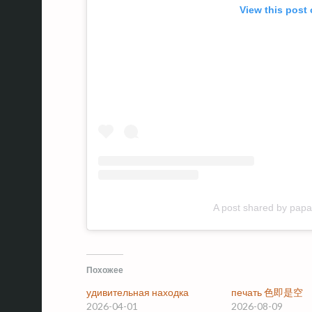
View this post
A post shared by pa
Похожее
удивительная находка
печать 色即是空
2026-04-01
2026-08-09