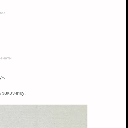
тае….
печати
у».
 заказчику.