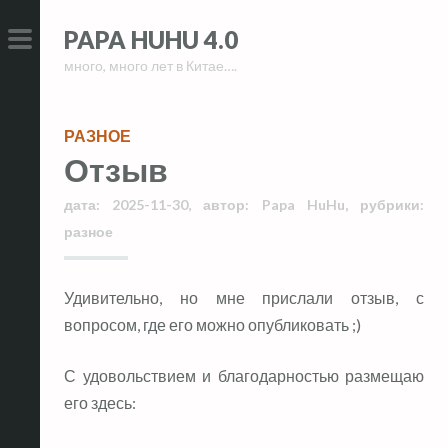
Skip
Skip
PAPA HUHU 4.0
to
to
много, много лет в Китае….
content
content
PRIMARY
MENU
РАЗНОЕ
Отзыв
дата:
2025-11-30
,
автор:
Papa HuHu
,
рубрики:
разное
Удивительно, но мне прислали отзыв, с
вопросом, где его можно опубликовать ;)
С удовольствием и благодарностью размещаю
его здесь: