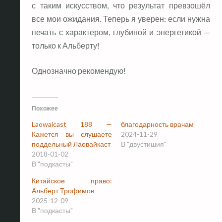
с таким искусством, что результат превзошёл
все мои ожидания. Теперь я уверен: если нужна
печать с характером, глубиной и энергетикой —
только к Альберту!
Однозначно рекомендую!
Похожее
Laowaicast 188 —
благодарность врачам
Кажется вы слушаете
2024-11-29
поддельный Лаовайкаст
В "двустишия"
2018-01-02
В "подкасты"
Китайское право:
Альберт Трофимов
2025-12-09
В "подкасты"