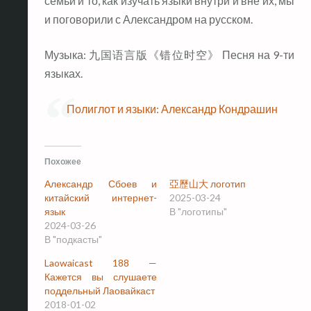
семьи и то, как изучать языки внутри и вне их, мы
и поговорили с Александром на русском.
Музыка: 九国语言版《错位时空》 Песня на 9-ти
языках.
Полиглот и языки: Александр Кондрашин
Похожее
Александр Сбоев и
亞歷山大 логотип
китайский интернет-
2025-03-24
язык
В "логотипы"
2024-03-26
В "подкасты"
Laowaicast 188 —
Кажется вы слушаете
поддельный Лаовайкаст
2018-01-02