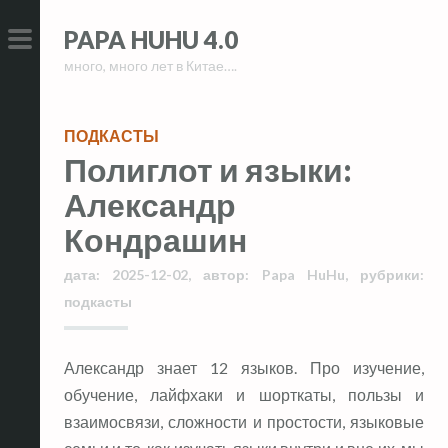
Skip
Skip
PAPA HUHU 4.0
to
to
много, много лет в Китае….
content
content
PRIMARY
MENU
ПОДКАСТЫ
Полиглот и языки:
Александр
Кондрашин
дата:
2025-12-02
,
автор:
Papa HuHu
,
рубрики:
подкасты
Александр знает 12 языков. Про изучение,
обучение, лайфхаки и шорткаты, пользы и
взаимосвязи, сложности и простости, языковые