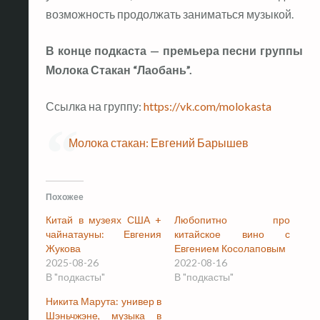
возможность продолжать заниматься музыкой.
В конце подкаста — премьера песни группы
Молока Стакан “Лаобань”.
Ссылка на группу:
https://vk.com/molokasta
Молока стакан: Евгений Барышев
Похожее
Китай в музеях США +
Любопитно про
чайнатауны: Евгения
китайское вино с
Жукова
Евгением Косолаповым
2025-08-26
2022-08-16
В "подкасты"
В "подкасты"
Никита Марута: универ в
Шэньчжэне, музыка в