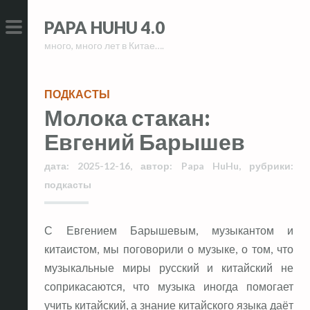
Skip
Skip
PAPA HUHU 4.0
to
to
много, много лет в Китае….
content
content
PRIMARY
MENU
ПОДКАСТЫ
Молока стакан:
Евгений Барышев
дата:
2025-12-16
,
автор:
Papa HuHu
,
рубрики:
подкасты
С Евгением Барышевым, музыкантом и
китаистом, мы поговорили о музыке, о том, что
музыкальные миры русский и китайский не
соприкасаются, что музыка иногда помогает
учить китайский, а знание китайского языка даёт