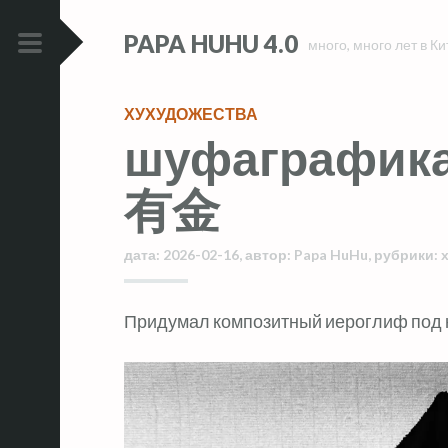
Skip
Skip
PAPA HUHU 4.0
to
to
много, много лет в Ки
content
content
PRIMARY
MENU
ХУХУДОЖЕСТВА
шуфаграфик
有金
дата:
2026-02-16
,
автор:
Papa HuHu
,
рубрики:
Придумал композитный иероглиф под н