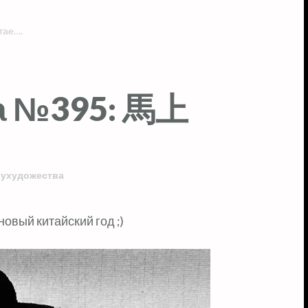
тае….
а №395: 馬上
хухудожества
овый китайский год ;)