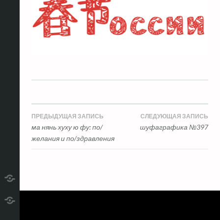
Навигация
ПРЕДЫДУЩАЯ ЗАПИСЬ
СЛЕДУЮЩАЯ ЗАПИСЬ
ма нянь хуху ю фу: по/
шуфаграфика №397
по
желания и по/здравления
записям
telegram
RSS