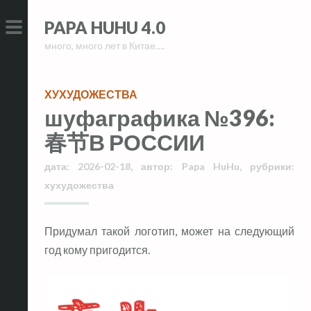
Skip
Skip
PAPA HUHU 4.0
to
to
много, много лет в Китае….
content
content
PRIMARY
MENU
ХУХУДОЖЕСТВА
шуфаграфика №396:
春节В РОССИИ
дата:
2026-02-18
,
автор:
Papa HuHu
,
рубрики:
хухудожества
Придумал такой логотип, может на следующий
год кому пригодится.