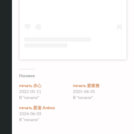
Похожее
печать 赤心
печать 愛樂雅
2022-05-11
2025-06-01
В "печати"
В "печати"
печать 愛蓮 Алёна
2026-06-03
В "печати"