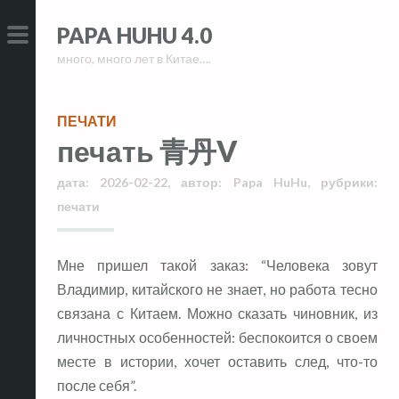
Skip
Skip
PAPA HUHU 4.0
to
to
много, много лет в Китае….
content
content
PRIMARY
MENU
ПЕЧАТИ
печать 青丹V
дата:
2026-02-22
,
автор:
Papa HuHu
,
рубрики:
печати
Мне пришел такой заказ: “Человека зовут
Владимир, китайского не знает, но работа тесно
связана с Китаем. Можно сказать чиновник, из
личностных особенностей: беспокоится о своем
месте в истории, хочет оставить след, что-то
после себя”.