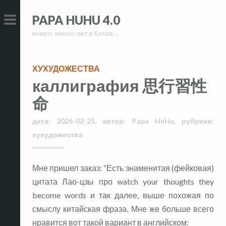
Skip
Skip
PAPA HUHU 4.0
to
to
много, много лет в Китае….
content
content
PRIMARY
MENU
ХУХУДОЖЕСТВА
каллиграфия 思行習性
命
дата:
2026-02-25
,
автор:
Papa HuHu
,
рубрики:
хухудожества
Мне пришел заказ: “Есть знаменитая (фейковая)
цитата Лао-цзы про watch your thoughts they
become words и так далее, выше похожая по
смыслу китайская фраза. Мне же больше всего
нравится вот такой вариант в английском: