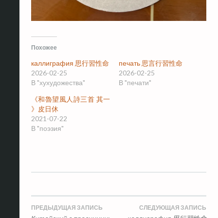
Похожее
каллиграфия 思行習性命
печать 思言行習性命
2026-02-25
2026-02-25
В "хухудожества"
В "печати"
《和魯望風人詩三首 其一
》皮日休
2021-07-22
В "поэзия"
Навигация
ПРЕДЫДУЩАЯ ЗАПИСЬ
СЛЕДУЮЩАЯ ЗАПИСЬ