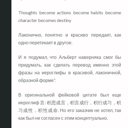
Thoughts become actions become habits become
character becomes destiny
Лаконично, понятно и красиво передает, как
одно перетекает в другое.
И я подумал, что Альберт наверняка смог бы
придумать, как сделать перевод именно этой
фразы на иероглифы в красивой, лаконичной,
образной форме”.
В оригинальной фейковой цитате был еще
иероглиф 言: 积思成言，积言成行，积行成习，积
习成性，积性成命. Но его заказчик не хотел, так
как был не согласен с этим концептуально.