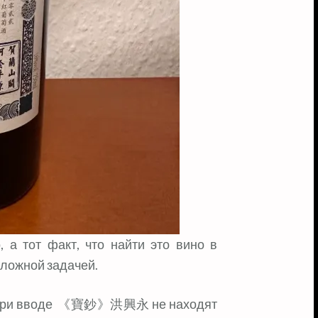
, а тот факт, что найти это вино в
сложной задачей.
йду при вводе 《寶鈔》洪興永 не находят