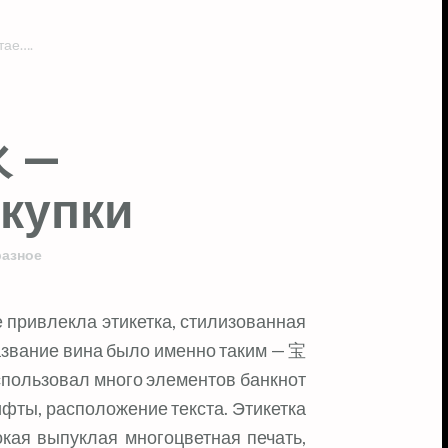
тае….
 —
купки
разное
азвание вина было именно таким — 宝
спользовал много элементов банкнот
ифты, расположение текста. Этикетка
кая выпуклая многоцветная печать,