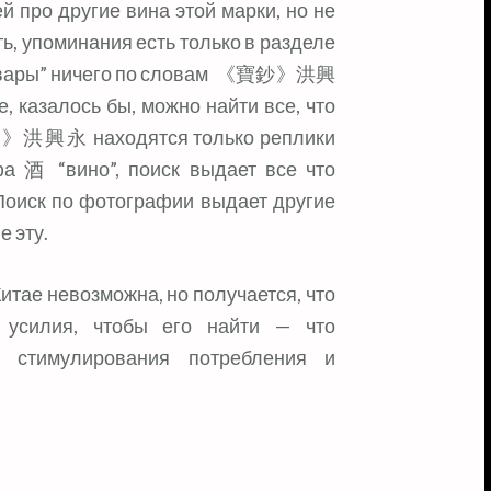
й про другие вина этой марки, но не
сть, упоминания есть только в разделе
и “товары” ничего по словам 《寶鈔》洪興
, казалось бы, можно найти все, что
寶鈔》洪興永 находятся только реплики
фа 酒 “вино”, поиск выдает все что
 Поиск по фотографии выдает другие
е эту.
Китае невозможна, но получается, что
е усилия, чтобы его найти — что
, стимулирования потребления и