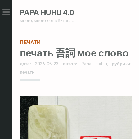
Skip
Skip
PAPA HUHU 4.0
to
to
много, много лет в Китае….
content
content
PRIMARY
MENU
ПЕЧАТИ
печать 吾詞 мое слово
дата:
2026-05-23
,
автор:
Papa HuHu
,
рубрики:
печати