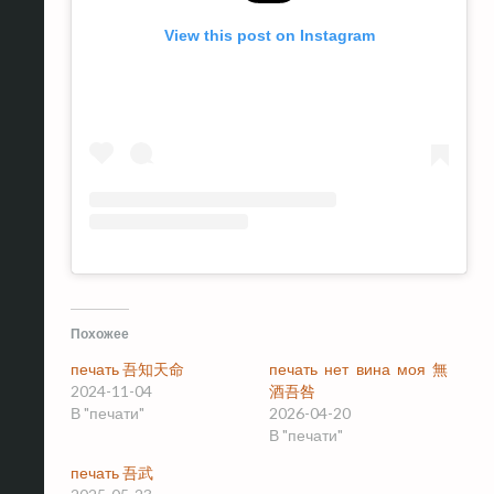
View this post on Instagram
Похожее
печать 吾知天命
печать нет вина моя 無
2024-11-04
酒吾咎
В "печати"
2026-04-20
В "печати"
печать 吾武