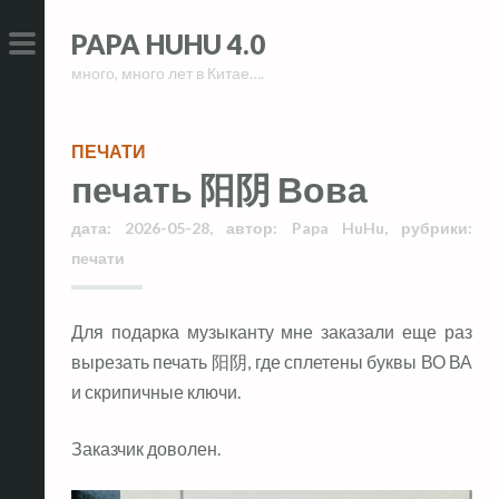
Skip
Skip
PAPA HUHU 4.0
to
to
много, много лет в Китае….
content
content
PRIMARY
MENU
ПЕЧАТИ
печать 阳阴 Вова
дата:
2026-05-28
,
автор:
Papa HuHu
,
рубрики:
печати
Для подарка музыканту мне заказали еще раз
вырезать печать 阳阴, где сплетены буквы ВО ВА
и скрипичные ключи.
Заказчик доволен.