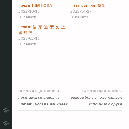
печать 阳阴 ВОВА
печать инь-ян 阴阳
2022-10-15
2025-04-27
В "печати"
В "печати"
печати 信 家 道 安 友 正
望 知 神
2023-02-11
В "печати"
Навигация
ПРЕДЫДУЩАЯ ЗАПИСЬ
СЛЕДУЮЩАЯ ЗАПИСЬ
поставки станков из
увидев белый Гелендваген
по
Китая: Руслан Сагинбаев
вспомнил о друге
записям
telegram