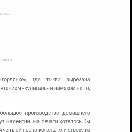
тае….
печати
чтением «хулигань» и намеком на то,
ебольшое производство домашнего
ут Валентин. На печати хотелось бы
 чэнъюй про алкоголь, или строку из