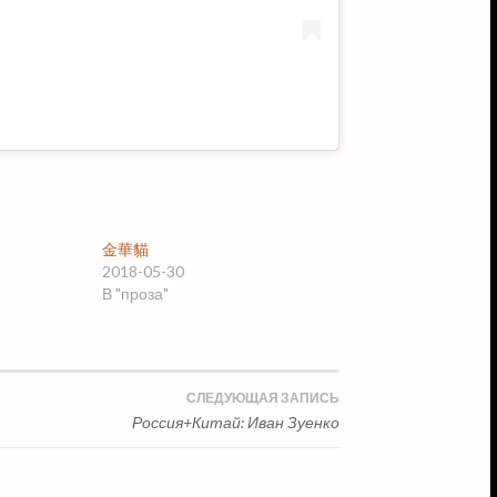
金華貓
2018-05-30
В "проза"
СЛЕДУЮЩАЯ ЗАПИСЬ
Россия+Китай: Иван Зуенко