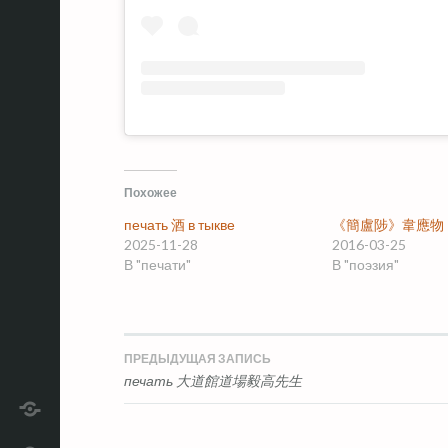
Похожее
печать 酒 в тыкве
《簡盧陟》韋應物
2025-11-28
2016-03-25
В "печати"
В "поэзия"
ПРЕДЫДУЩАЯ ЗАПИСЬ
Навигация
печать 大道館道場毅高先生
по
telegram