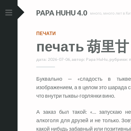
Skip
Skip
PAPA HUHU 4.0
to
to
много, много лет в Ки
content
content
PRIMARY
MENU
ПЕЧАТИ
печать 葫里甘
дата:
2026-07-06
,
автор:
Papa HuHu
,
рубрики:
Буквально — «сладость в тыкве-горлянке», где тыква вырезана
изображением, а в целом это шарада с 
что внутри тыквы-горлянки вино.
А заказ был такой: «… запускаю н
алкоголя для друзей и не только. Зов
какой нибудь забавный или позитивный