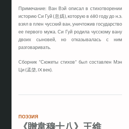
Примечание: Ван Вэй описал в стихотворении
историю Си Гуй (息嬀), которую в 680 году до н.э.
взял в плен чусский ван, уничтожив государство
ее первого мужа. Си Гуй родила чусскому вану
двоих сыновей, но отказывалась с ним
разговаривать.
Сборник “Сюжеты стихов” был составлен Мэн
Ци (孟棨, IX век).
ПОЭЗИЯ
《贈韋穆十八》王維