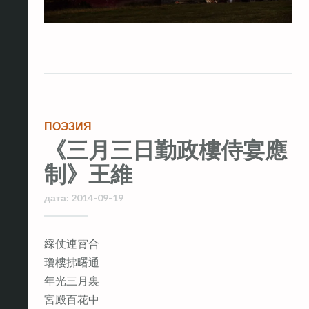
ПОЭЗИЯ
《三月三日勤政樓侍宴應
制》王維
дата:
2014-09-19
綵仗連霄合
瓊樓拂曙通
年光三月裏
宮殿百花中