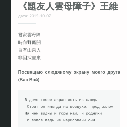
《題友人雲母障子》王維
дата:
2015-10-07
君家雲母障
時向野庭開
自有山泉入
非因採畫來
Посвящаю слюдяному экрану моего друга
(Ван Вэй)
В доме твоем экран есть из слюды

 Стоит он иногда на воздухе, пред залом

На нем видны и горы нам, и родники

 И вовсе ведь не нарисованы они