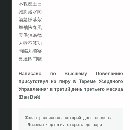
不數秦王日
誰將洛水同
酒筵嫌落絮
舞袖怯春風
天保無為德
人歡不戰功
句臨九衢宴
更達四門聰
Написано по Высшему Повелению
присутствуя на пиру в Тереме Усердного
Управления* в третий день третьего месяца
(Ван Вэй)
Жезлы расписные, который день сведены

 Яшмовые чертоги, открыты до зари
