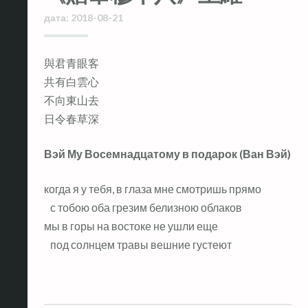
дата:
2018-08-21
與君青眼客
共有白雲心
不向東山去
日令春草深
Вэй Му Восемнадцатому в подарок (Ван Вэй)
когда я у тебя, в глаза мне смотришь прямо
с тобою оба грезим белизною облаков
мы в горы на востоке не ушли еще
под солнцем травы вешние густеют