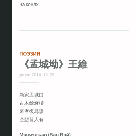
на конях.
ПОЭЗИЯ
《孟城坳》王維
дата:
2016-12-09
新家孟城口
古木餘衰柳
來者復爲誰
空悲昔人有
Мэнчэнъао (Ван Вэй)