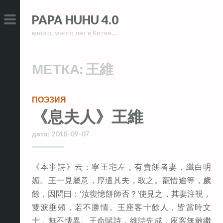
Skip
Skip
PAPA HUHU 4.0
to
to
много, много лет в Китае….
content
content
PRIMARY
MENU
МЕТКА:
王維
ПОЭЗИЯ
《息夫人》王維
дата:
2018-09-07
《本事詩》云：寧王宅左，有賣餅者妻，纖白明
媚。王一見屬意，厚遺其夫，取之。寵惜逾等，歲
餘，因問曰：‘汝復憶餅師否？’使見之，其妻注視，
雙淚垂頰，若不勝情。王座客十餘人，皆當時文
士，無不悽異。王命賦詩，維詩先成，座客無敢繼