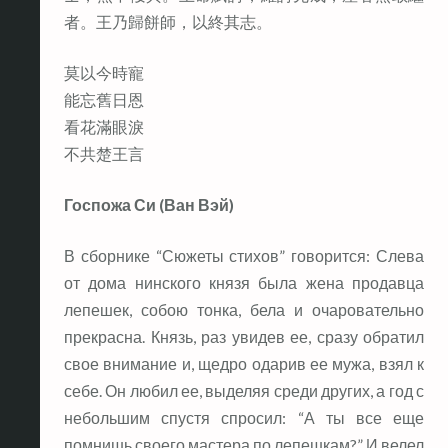
者。王乃歸餅師，以終其志。
莫以今時寵
能忘舊日恩
看花滿眼淚
不共楚王言
Госпожа Си (Ван Вэй)
В сборнике “Сюжеты стихов” говорится: Слева
от дома нинского князя была жена продавца
лепешек, собою тонка, бела и очаровательно
прекрасна. Князь, раз увидев ее, сразу обратил
свое внимание и, щедро одарив ее мужа, взял к
себе. Он любил ее, выделяя среди других, а год с
небольшим спустя спросил: “А ты все еще
помнишь своего мастера по лепешкам?” И велел