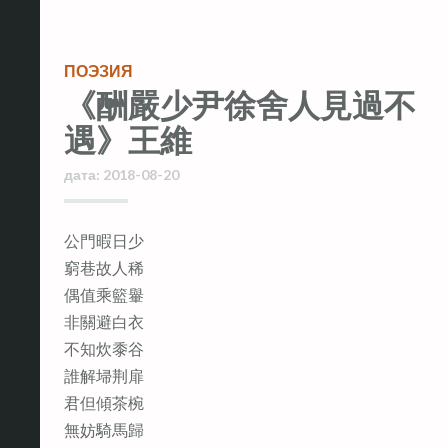
ПОЭЗИЯ
《酬嚴少尹徐舍人見過不
遇》王維
дата:
2018-08-20
公門暇日少
窮巷故人稀
偶值乘籃轝
非關避白衣
不知炊黍谷
誰解埽荆扉
君但傾茶椀
無妨騎馬歸