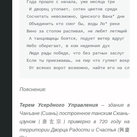
Года прошло с начала, уже месяца три

 И дворец утопает, сотен цветов среди

Сосчитать невозможно, Цинского Вана* дни

 Объединить кто смог бы, воды Ло* реки

Вино за столом распивая, не любят летящий пух

 А танцовщицы боятся, подует ветер вдруг

Небо оберегает, в ком недеяния дух

 Люди рады победе, что без ратных заслуг

Если ты приезжаешь, на пир что гуляет вокруг,

 От всяких ворот возможно, найти его на слух
Пояснения:
Терем Усердного Управления
— здание в
Чанъане (Сиань), построенное танским Сюань-
цзуном (
唐玄宗
) примерно в 720 году на
территории Дворца Радости и Счастья (
興慶