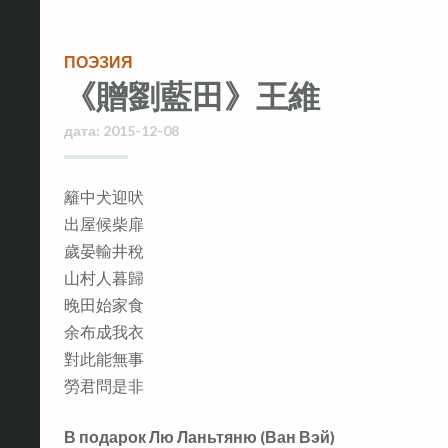
ПОЭЗИЯ
《贈劉藍田》王維
дата:
2015-12-08
籬中犬迎吠
出屋候柴扉
歲晏輸井稅
山村人暮歸
晚田始家食
余布成我衣
對此能無事
勞君問是非
В подарок Лю Ланьтяню (Ван Вэй)