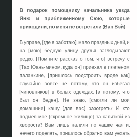
В подарок помощнику начальника уезда
Яню и приближенному Сюю, которые
приходили, но меня не встретили (Ван Вэй)
В управе, [где я работаю], мало праздных дней, и
на [мою] бедную улицу друзья заглядывают
редко. [Помните рассказ о том, что] встречу с
[Тао Юань-мином, куда он] приехал в плетеном
паланкине, [пришлось подстроить вроде как]
случайно вовсе не потому, что он избегал
[чиновников] в белых одеждах, [а потому, что
был он беден]. Не знаю, [смогли ли мои
домашние] кашу [для вас] разогреть? И кто
подмел мое [скромное жилище] за калиткой из
хвороста? Вам лишь налили по чашке чая и,
нечего поделать, пришлось обратно вам уехать