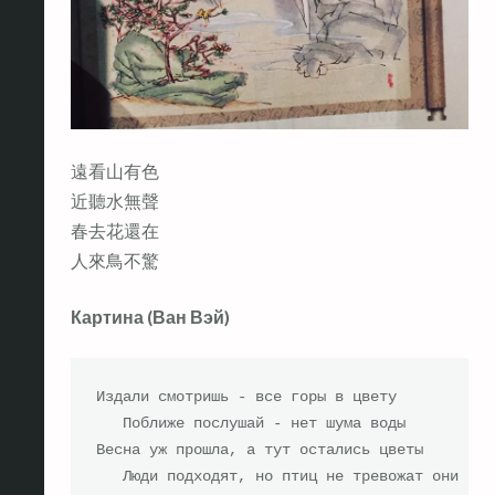
遠看山有色
近聽水無聲
春去花還在
人來鳥不驚
Картина (Ван Вэй)
Издали смотришь - все горы в цвету

   Поближе послушай - нет шума воды

Весна уж прошла, а тут остались цветы

   Люди подходят, но птиц не тревожат они