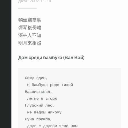
дата:
2009-11-14
獨坐幽篁裏
彈琴複長嘯
深林人不知
明月來相照
Дом среди бамбука (Ван Вэй)
Сижу один,

 в бамбука роще тихой

Насвистывая,

 лютне я вторю

Глубокий лес,

 не ведом никому

Луна пришла,

 друг с другом ясно нам