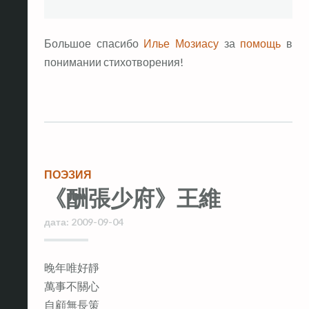
Большое спасибо
Илье Мозиасу
за
помощь
в
понимании стихотворения!
ПОЭЗИЯ
《酬張少府》王維
дата:
2009-09-04
晚年唯好靜
萬事不關心
自顧無長策