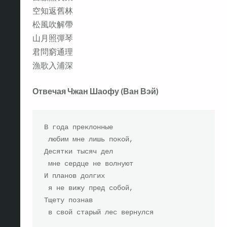
空知返舊林
松風吹解帶
山月照彈琴
君問窮通理
漁歌入浦深
Отвечая Чжан Шаофу (Ван Вэй)
В года преклонные

 любим мне лишь покой,

Десятки тысяч дел

 мне сердце не волнуют

И планов долгих

 я не вижу пред собой,

Тщету познав

 в свой старый лес вернулся
