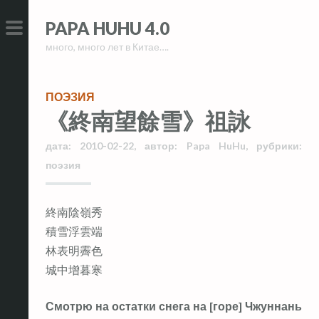
Skip
Skip
PAPA HUHU 4.0
to
to
много, много лет в Китае….
content
content
PRIMARY
MENU
ПОЭЗИЯ
《終南望餘雪》祖詠
дата:
2010-02-22
,
автор:
Papa HuHu
,
рубрики:
поэзия
終南陰嶺秀
積雪浮雲端
林表明霽色
城中增暮寒
Смотрю на остатки снега на [горе] Чжуннань