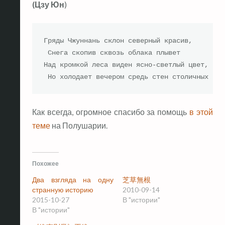
(Цзу Юн
)
Гряды Чжуннань склон северный красив,

 Снега скопив сквозь облака плывет

Над кромкой леса виден ясно-светлый цвет,

 Но холодает вечером средь стен столичных
Как всегда, огромное спасибо за помощь
в этой
теме
на Полушарии.
Похожее
Два взгляда на одну
芝草無根
странную историю
2010-09-14
2015-10-27
В "истории"
В "истории"