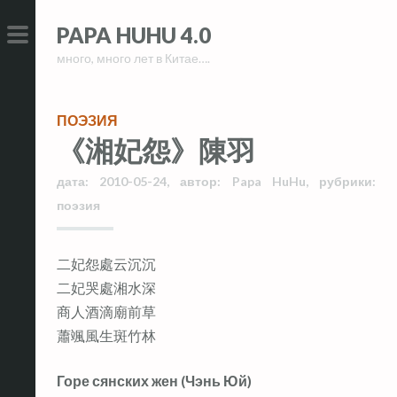
Skip
Skip
PAPA HUHU 4.0
to
to
много, много лет в Китае….
content
content
PRIMARY
MENU
ПОЭЗИЯ
《湘妃怨》陳羽
дата:
2010-05-24
,
автор:
Papa HuHu
,
рубрики:
поэзия
二妃怨處云沉沉
二妃哭處湘水深
商人酒滴廟前草
蕭颯風生斑竹林
Горе сянских жен (Чэнь Юй)