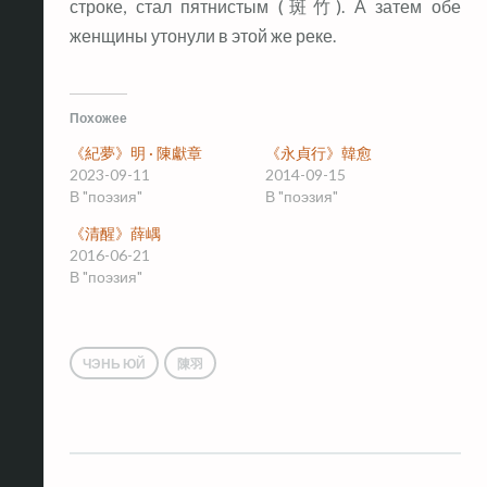
строке, стал пятнистым (斑竹). А затем обе
женщины утонули в этой же реке.
Похожее
《紀夢》明 · 陳獻章
《永貞行》韓愈
2023-09-11
2014-09-15
В "поэзия"
В "поэзия"
《清醒》薛嵎
2016-06-21
В "поэзия"
ЧЭНЬ ЮЙ
陳羽