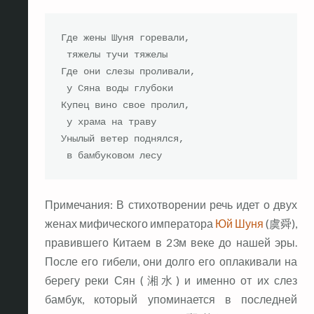
Где жены Шуня горевали,

 тяжелы тучи тяжелы

Где они слезы проливали,

 у Сяна воды глубоки

Купец вино свое пролил,

 у храма на траву

Унылый ветер поднялся,

 в бамбуковом лесу
Примечания: В стихотворении речь идет о двух
женах мифического императора
Юй Шуня
(虞舜),
правившего Китаем в 23м веке до нашей эры.
После его гибели, они долго его оплакивали на
берегу реки Сян (湘水) и именно от их слез
бамбук, который упоминается в последней