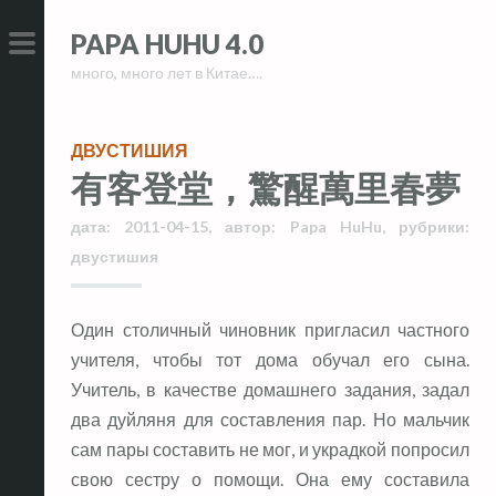
Skip
Skip
PAPA HUHU 4.0
to
to
много, много лет в Китае….
content
content
PRIMARY
MENU
ДВУСТИШИЯ
有客登堂，驚醒萬里春夢
дата:
2011-04-15
,
автор:
Papa HuHu
,
рубрики:
двустишия
Один столичный чиновник пригласил частного
учителя, чтобы тот дома обучал его сына.
Учитель, в качестве домашнего задания, задал
два дуйляня для составления пар. Но мальчик
сам пары составить не мог, и украдкой попросил
свою сестру о помощи. Она ему составила