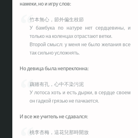
намеки, но и игру слов:
竹本無心，節外偏生枝節
У бамбука по натуре нет сердцевины, и
только на коленцах отрастают ветки.
Второй смысл: у меня не было желания все
так сильно усложнять.
Но девица была непреклонна:
藕雖有孔，心中不染污泥
У лотоса хоть и есть дырки, в сердце своем
он гадкой грязью не пачкается.
И все же учитель не сдавался:
桃李杏梅，這花兒那時開放