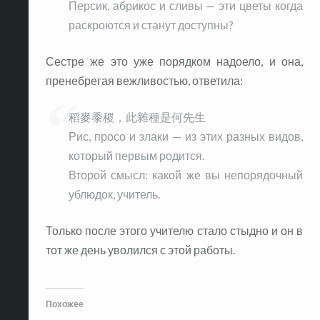
Персик, абрикос и сливы — эти цветы когда
раскроются и станут доступны?
Сестре же это уже порядком надоело, и она,
пренебрегая вежливостью, ответила:
稻麥黍稷，此雜種是何先生
Рис, просо и злаки — из этих разных видов,
который первым родится.
Второй смысл: какой же вы непорядочный
ублюдок, учитель.
Только после этого учителю стало стыдно и он в
тот же день уволился с этой работы.
Похожее