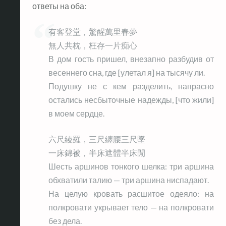
ответы на оба:
有客登堂，驚醒萬里春夢
無人共枕，枉存一片痴心
В дом гость пришел, внезапно разбудив от
весеннего сна, где [улетал я] на тысячу ли.
Подушку не с кем разделить, напрасно
остались несбыточные надежды, [что жили]
в моем сердце.
六尺綾羅，三尺纏腰三尺墜
一床錦被，半床遮體半床閒
Шесть аршинов тонкого шелка: три аршина
обхватили талию — три аршина ниспадают.
На целую кровать расшитое одеяло: на
полкровати укрывает тело — на полкровати
без дела.