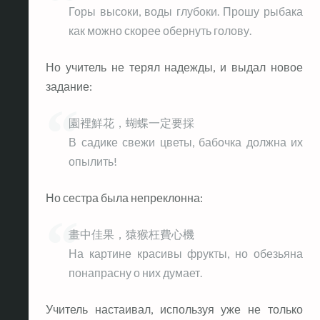
Горы высоки, воды глубоки. Прошу рыбака
как можно скорее обернуть голову.
Но учитель не терял надежды, и выдал новое
задание:
園裡鮮花，蝴蝶一定要採
В садике свежи цветы, бабочка должна их
опылить!
Но сестра была непреклонна:
畫中佳果，猿猴枉費心機
На картине красивы фрукты, но обезьяна
понапрасну о них думает.
Учитель настаивал, используя уже не только