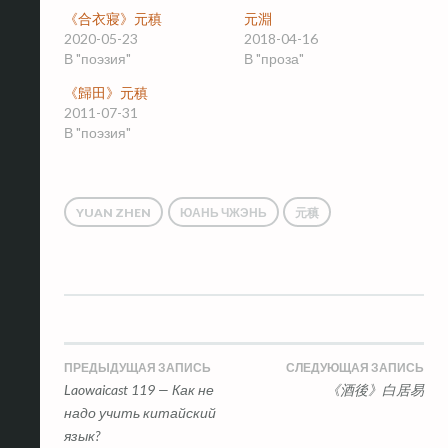
《合衣寢》元稹
元淵
2020-05-23
2018-04-16
В "поэзия"
В "проза"
《歸田》元稹
2011-07-31
В "поэзия"
YUAN ZHEN
ЮАНЬ ЧЖЭНЬ
元稹
Навигация
ПРЕДЫДУЩАЯ ЗАПИСЬ
СЛЕДУЮЩАЯ ЗАПИСЬ
Laowaicast 119 — Как не
《酒後》白居易
по
надо учить китайский
язык?