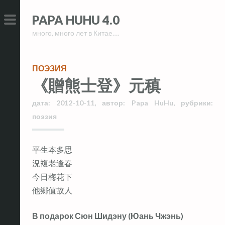
Skip
Skip
PAPA HUHU 4.0
to
to
много, много лет в Китае….
content
content
PRIMARY
MENU
ПОЭЗИЯ
《贈熊士登》元稹
дата:
2012-10-11
,
автор:
Papa HuHu
,
рубрики:
поэзия
平生本多思
況複老逢春
今日梅花下
他鄉值故人
В подарок Сюн Шидэну (Юань Чжэнь)