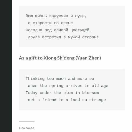
Всю жизнь задумчив и пуще,

 в старости по весне

Сегодня под сливой цветущей,

 друга встретил в чужой стороне
As a gift to Xiong Shideng (Yuan Zhen)
Thinking too much and more so

 when the spring arrives in old age

Today under the plum in blossom

 met a friend in a land so strange
Похожее