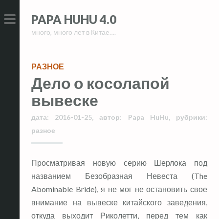
Skip
Skip
PAPA HUHU 4.0
to
to
много, много лет в Китае….
content
content
PRIMARY
MENU
РАЗНОЕ
Дело о косолапой
вывеске
дата:
2016-01-25
,
автор:
Papa HuHu
,
рубрики:
разное
Просматривая новую серию Шерлока под
названием Безобразная Невеста (The
Abominable Bride), я не мог не остановить свое
внимание на вывеске китайского заведения,
откуда выходит Риколетти, перед тем как