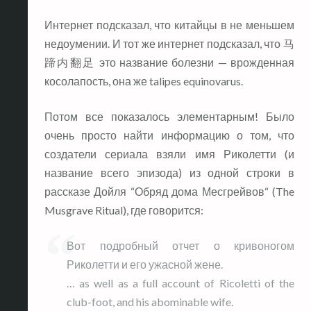
Интернет подсказал, что китайцы в не меньшем
недоумении. И тот же интернет подсказал, что 马
蹄内翻足 это название болезни — врожденная
косолапость, она же talipes equinovarus.
Потом все показалось элементарным! Было
очень просто найти информацию о том, что
создатели сериала взяли имя Риколетти (и
название всего эпизода) из одной строки в
рассказе Дойля “Обряд дома Месгрейвов“ (The
Musgrave Ritual), где говорится:
Вот подробный отчет о кривоногом
Риколетти и его ужасной жене.
… as well as a full account of Ricoletti of the
club-foot, and his abominable wife.