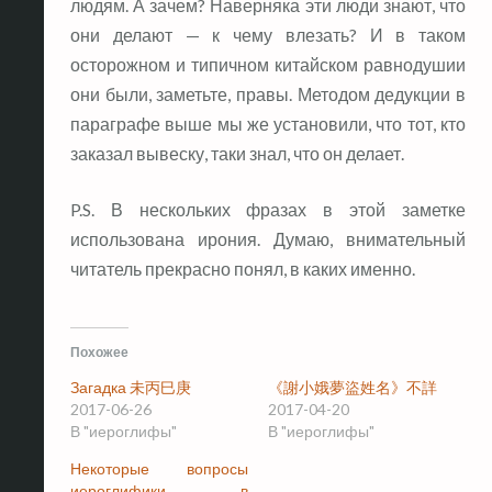
людям. А зачем? Наверняка эти люди знают, что
они делают — к чему влезать? И в таком
осторожном и типичном китайском равнодушии
они были, заметьте, правы. Методом дедукции в
параграфе выше мы же установили, что тот, кто
заказал вывеску, таки знал, что он делает.
P.S. В нескольких фразах в этой заметке
использована ирония. Думаю, внимательный
читатель прекрасно понял, в каких именно.
Похожее
Загадка 未丙巳庚
《謝小娥夢盜姓名》不詳
2017-06-26
2017-04-20
В "иероглифы"
В "иероглифы"
Некоторые вопросы
иероглифики в