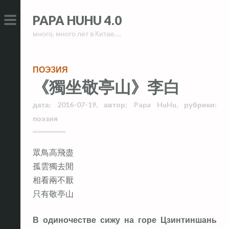
Skip
Skip
PAPA HUHU 4.0
to
to
много, много лет в Китае….
content
content
PRIMARY
MENU
ПОЭЗИЯ
《獨坐敬亭山》李白
дата:
2016-07-19
,
автор:
Papa HuHu
,
рубрики:
поэзия
眾鳥高飛盡
孤雲獨去閒
相看兩不厭
只有敬亭山
В одиночестве сижу на горе Цзинтиншань