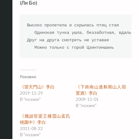
(Ли Бо)
Высоко пролетела и скрылась птиц стая

   Одинокая тучка ушла, беззаботная, вдаль 

Друг на друга смотреть не уставая 

   Можно только с горой Цзинтиншань
Похожее
《望天門山》李白
《下終南山過斛斯山人宿
2019-12-29
置酒》李白
В "поэзия"
2009-11-01
В "поэзия"
《攜妓登梁王棲霞山孟氏
桃園中》李白
2011-08-22
В "поэзия"