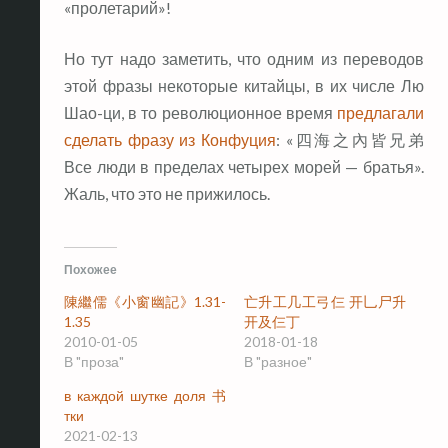
«пролетарий»!
Но тут надо заметить, что одним из переводов
этой фразы некоторые китайцы, в их числе Лю
Шао-ци, в то революционное время
предлагали
сделать фразу из Конфуция
: «四海之內皆兄弟
Все люди в пределах четырех морей — братья».
Жаль, что это не прижилось.
Похожее
陳繼儒《小窗幽記》1.31-
亡升工几工弓仨 开乚尸升
1.35
开及仨丁
2010-01-05
2018-01-18
В "проза"
В "разное"
в каждой шутке доля 书
тки
2021-02-13