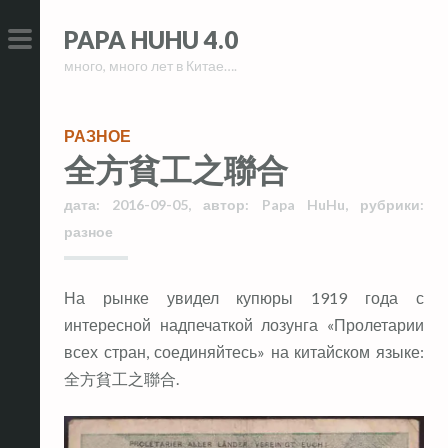
Skip
Skip
PAPA HUHU 4.0
to
to
много, много лет в Китае….
content
content
PRIMARY
MENU
РАЗНОЕ
全方貧工之聯合
дата:
2016-09-05
,
автор:
Papa HuHu
,
рубрики:
разное
На рынке увидел купюры 1919 года с
интересной надпечаткой лозунга «Пролетарии
всех стран, соединяйтесь» на китайском языке:
全方貧工之聯合.