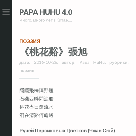
Skip
Skip
PAPA HUHU 4.0
to
to
много, много лет в Китае….
content
content
PRIMARY
MENU
ПОЭЗИЯ
《桃花谿》張旭
дата:
2016-10-26
,
автор:
Papa HuHu
,
рубрики:
поэзия
隱隱飛橋隔野煙
石磯西畔問漁船
桃花盡日隨流水
洞在清谿何處邊
Ручей Персиковых Цветков (Чжан Сюй)