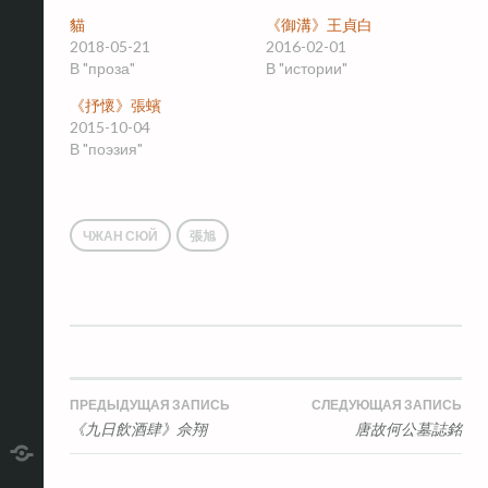
貓
《御溝》王貞白
2018-05-21
2016-02-01
В "проза"
В "истории"
《抒懷》張蠙
2015-10-04
В "поэзия"
ЧЖАН СЮЙ
張旭
Навигация
ПРЕДЫДУЩАЯ ЗАПИСЬ
СЛЕДУЮЩАЯ ЗАПИСЬ
《九日飲酒肆》佘翔
唐故何公墓誌銘
по