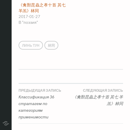
《禽獸昆蟲之孝十首 其七
羊羔》林同
2017-01-27
В "поэзия"
ЛИНЬ ТУН
林同
Навигация
ПРЕДЫДУЩАЯ ЗАПИСЬ
СЛЕДУЮЩАЯ ЗАПИСЬ
Классификация 36
《禽獸昆蟲之孝十首 其七 羊
по
стратагем по
羔》林同
категориям
записям
применимости