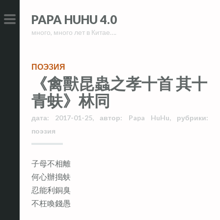
Skip
Skip
PAPA HUHU 4.0
to
to
много, много лет в Китае….
content
content
PRIMARY
MENU
ПОЭЗИЯ
《禽獸昆蟲之孝十首 其十
青蚨》林同
дата:
2017-01-25
,
автор:
Papa HuHu
,
рубрики:
поэзия
子母不相離
何心辦搗蚨
忍能利銅臭
不枉喚錢愚