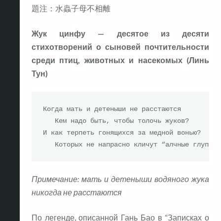
題注：水蟲子母不相離
Жук цинфу — десятое из десяти
стихотворений о сыновей почтительности
среди птиц, животных и насекомых (Линь
Тун)
Когда мать и детеныши не расстаются

   Кем надо быть, чтобы толочь жуков?

И как терпеть гонящихся за медной вонью?

   Которых не напрасно кличут “алчные глупцы”
Примечание: мать и детеныши водяного жука
никогда не расстаются
По легенде, описанной Гань Бао в “Записках о