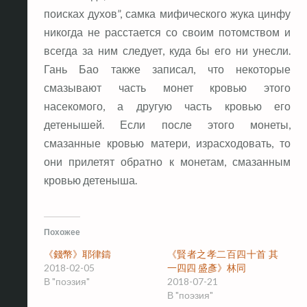
поисках духов”, самка мифического жука цинфу
никогда не расстается со своим потомством и
всегда за ним следует, куда бы его ни унесли.
Гань Бао также записал, что некоторые
смазывают часть монет кровью этого
насекомого, а другую часть кровью его
детенышей. Если после этого монеты,
смазанные кровью матери, израсходовать, то
они прилетят обратно к монетам, смазанным
кровью детеныша.
Похожее
《錢幣》耶律鑄
《賢者之孝二百四十首 其
2018-02-05
一四四 盛彥》林同
В "поэзия"
2018-07-21
В "поэзия"