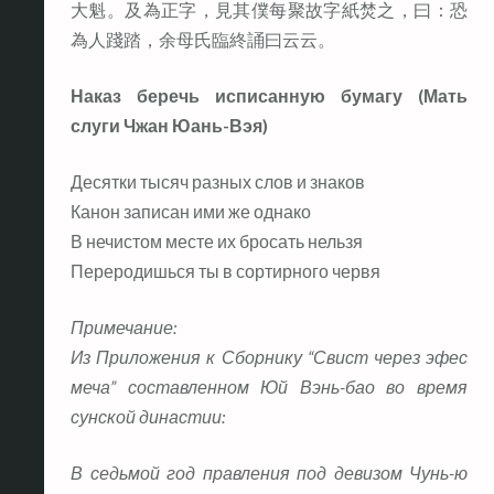
大魁。及為正字，見其僕每聚故字紙焚之，曰：恐
為人踐踏，余母氏臨終誦曰云云。
Наказ беречь исписанную бумагу (Мать
слуги Чжан Юань-Вэя)
Десятки тысяч разных слов и знаков
Канон записан ими же однако
В нечистом месте их бросать нельзя
Переродишься ты в сортирного червя
Примечание:
Из Приложения к Сборнику “Свист через эфес
меча” составленном Юй Вэнь-бао во время
сунской династии:
В седьмой год правления под девизом Чунь-ю