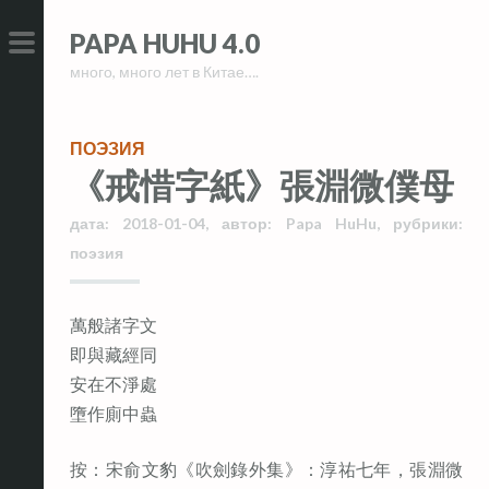
Skip
Skip
PAPA HUHU 4.0
to
to
много, много лет в Китае….
content
content
PRIMARY
MENU
ПОЭЗИЯ
《戒惜字紙》張淵微僕母
дата:
2018-01-04
,
автор:
Papa HuHu
,
рубрики:
поэзия
萬般諸字文
即與藏經同
安在不淨處
墮作廁中蟲
按：宋俞文豹《吹劍錄外集》：淳祐七年，張淵微