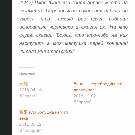
(1247) Чжан Юань-вэй занял первое место на
экзаменах. Переписывая сочинения набело он
увидел, что каждый раз слуга собирал
исписанные черновики и сжигал их. [На что
слуга] сказал: “Боюсь, что кто-либо на них
наступит, а моя матушка перед кончиной
читала мне этот стих.”
Похожее
元淵
Вино, перебродившее
2018-04-16
девять раз
В "проза"
2016-12-02
В "проза"
葉限 или Золушка из 9-го
века
2011-05-22
В "истории"