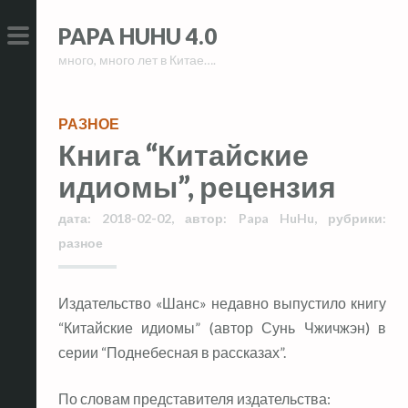
Skip
Skip
PAPA HUHU 4.0
to
to
много, много лет в Китае….
content
content
PRIMARY
MENU
РАЗНОЕ
Книга “Китайские
идиомы”, рецензия
дата:
2018-02-02
,
автор:
Papa HuHu
,
рубрики:
разное
Издательство «Шанс» недавно выпустило книгу
“Китайские идиомы” (автор Сунь Чжичжэн) в
серии “Поднебесная в рассказах”.
По словам представителя издательства: