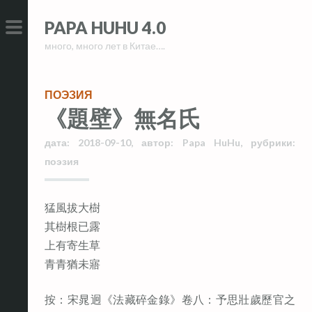
Skip
Skip
PAPA HUHU 4.0
to
to
много, много лет в Китае….
content
content
PRIMARY
MENU
ПОЭЗИЯ
《題壁》無名氏
дата:
2018-09-10
,
автор:
Papa HuHu
,
рубрики:
поэзия
猛風拔大樹
其樹根已露
上有寄生草
青青猶未寤
按：宋晁迥《法藏碎金錄》卷八：予思壯歲歷官之