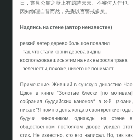
日，嘗見公館之壁上有題詩云云。不審何人作也。
因知物理自昔而然，先覺以言警戒多矣。
Надпись на стене (автор неизвестен)
резкий ветер дерево большое повалил
так, что стали корни дерева видны
воспользовавшись этим на них выросла трава
зеленеет и, похоже, ничего не понимает
Примечание: Живший в сунскую династию Чао
Цзюн в книге “Золотые блески [по мотивам]
собрания буддийских канонов”, в 8-й цзюани,
писал: “Я помню день, когда в свои крепкие годы,
будучи чиновником, однажды на стене в
общественном постоялом дворе увидел этот
стих. Не известно, кто его написал. Но, так как