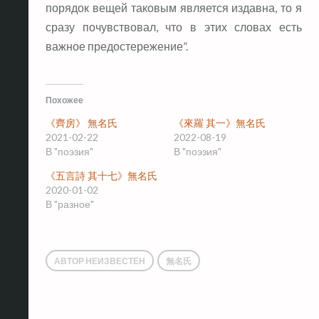
порядок вещей таковым является издавна, то я
сразу почувствовал, что в этих словах есть
важное предостережение”.
Похожее
《齊房》 無名氏
《來羅 其一》無名氏
2021-02-22
2022-08-19
В "поэзия"
В "поэзия"
《五言詩 其十七》無名氏
2020-01-02
В "разное"
АВТОР НЕИЗВЕСТЕН
無名氏