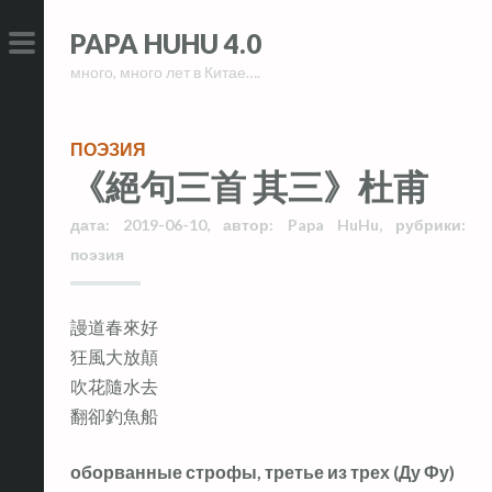
Skip
Skip
PAPA HUHU 4.0
to
to
много, много лет в Китае….
content
content
PRIMARY
MENU
ПОЭЗИЯ
《絕句三首 其三》杜甫
дата:
2019-06-10
,
автор:
Papa HuHu
,
рубрики:
поэзия
謾道春來好
狂風大放顛
吹花隨水去
翻卻釣魚船
оборванные строфы, третье из трех (Ду Фу)