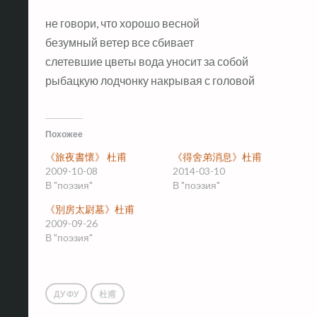
не говори, что хорошо весной
безумный ветер все сбивает
слетевшие цветы вода уносит за собой
рыбацкую лодчонку накрывая с головой
Похожее
《旅夜書懷》 杜甫
《得舍弟消息》杜甫
2009-10-08
2014-03-10
В "поэзия"
В "поэзия"
《別房太尉墓》杜甫
2009-09-26
В "поэзия"
ДУ ФУ
杜甫