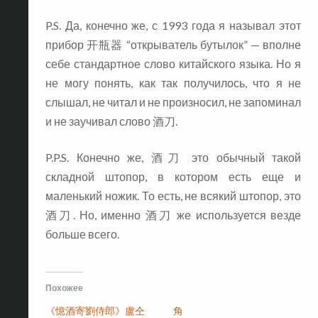
P.S. Да, конечно же, с 1993 года я называл этот
прибор 开瓶器 “открыватель бутылок” — вполне
себе стандартное слово китайского языка. Но я
не могу понять, как так получилось, что я не
слышал, не читал и не произносил, не запоминал
и не заучивал слово 酒刀.
P.P.S. Конечно же, 酒刀 это обычный такой
складной штопор, в котором есть еще и
маленький ножик. То есть, не всякий штопор, это
酒刀. Но, именно 酒刀 же используется везде
больше всего.
Похожее
《憶酒寄劉侍郎》盧仝
角