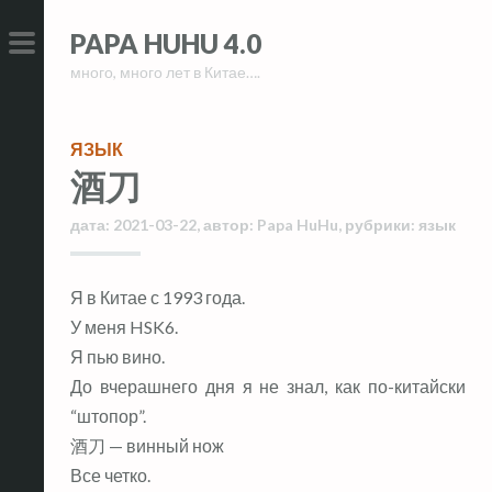
Skip
Skip
PAPA HUHU 4.0
to
to
много, много лет в Китае….
content
content
PRIMARY
MENU
ЯЗЫК
酒刀
дата:
2021-03-22
,
автор:
Papa HuHu
,
рубрики:
язык
Я в Китае с 1993 года.
У меня HSK6.
Я пью вино.
До вчерашнего дня я не знал, как по-китайски
“штопор”.
酒刀 — винный нож
Все четко.