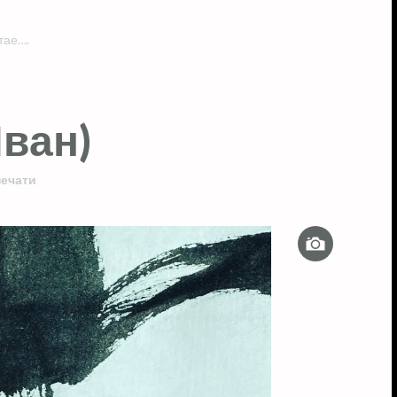
тае….
ван)
печати
Изображе