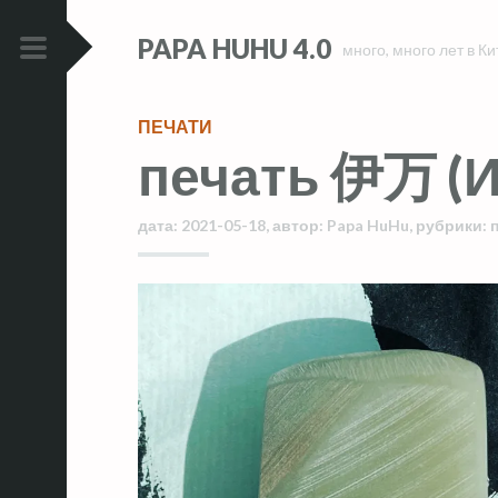
Skip
Skip
PAPA HUHU 4.0
to
to
много, много лет в Ки
content
content
PRIMARY
MENU
ПЕЧАТИ
печать 伊万 (И
дата:
2021-05-18
,
автор:
Papa HuHu
,
рубрики: