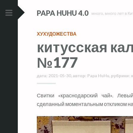
Skip
Skip
PAPA HUHU 4.0
to
to
много, много лет в Ки
content
content
PRIMARY
MENU
ХУХУДОЖЕСТВА
китусская ка
№177
дата:
2021-05-30
,
автор:
Papa HuHu
,
рубрики:
Свитки «краснодарский чай». Лев
сделанный моментальным откликом на