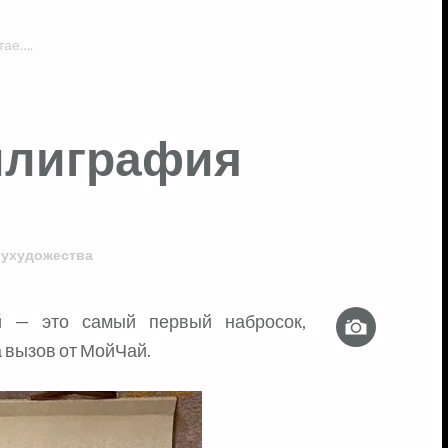
тае….
ллиграфия
хухудожества
Изображе
ый — это самый первый набросок,
 вызов от МойЧай.