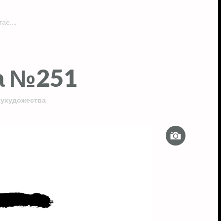
тае….
а №251
хухудожества
Изображе