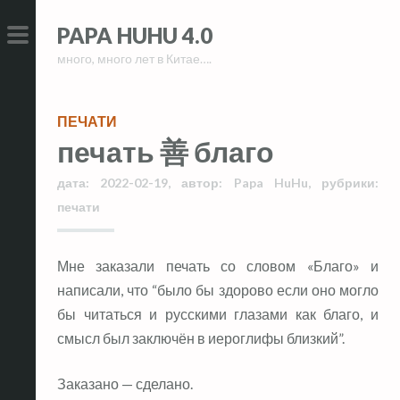
Skip
Skip
PAPA HUHU 4.0
to
to
много, много лет в Китае….
content
content
PRIMARY
MENU
ПЕЧАТИ
печать 善 благо
дата:
2022-02-19
,
автор:
Papa HuHu
,
рубрики:
печати
Мне заказали печать со словом «Благо» и
написали, что “было бы здорово если оно могло
бы читаться и русскими глазами как благо, и
смысл был заключён в иероглифы близкий”.
Заказано — сделано.