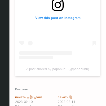
View this post on Instagram
A post shared by papahuhu (@papahuhu)
Похожее
печать 吉善 удача
печать 缮
2023-09-10
2022-02-11