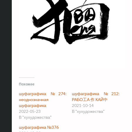
Похожее
шуфаграфика №274:
шуфаграфика №212:
неоднозначная
РАБО工А 作 КАЙ中
шуфаграфика
2021-10-14
2022-05-23
В "хухудожества"
В "хухудожества"
шуфаграфика №376