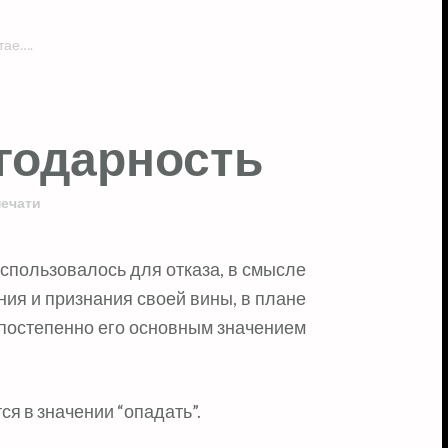
тае….
годарность
печати
ения и признания своей вины, в плане
 постепенно его основным значением
ся в значении “опадать”.