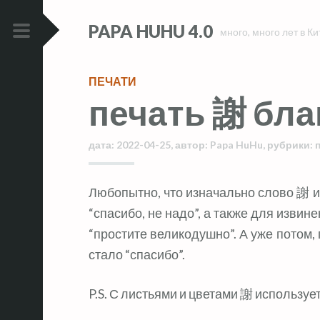
Skip
Skip
PAPA HUHU 4.0
to
to
много, много лет в Ки
content
content
PRIMARY
MENU
ПЕЧАТИ
печать 謝 бла
дата:
2022-04-25
,
автор:
Papa HuHu
,
рубрики:
Любопытно, что изначально слово 謝 использовалось для отказа, в смысле
“спасибо, не надо”, а также для извин
“простите великодушно”. А уже потом,
стало “спасибо”.
P.S. С листьями и цветами 謝 использует