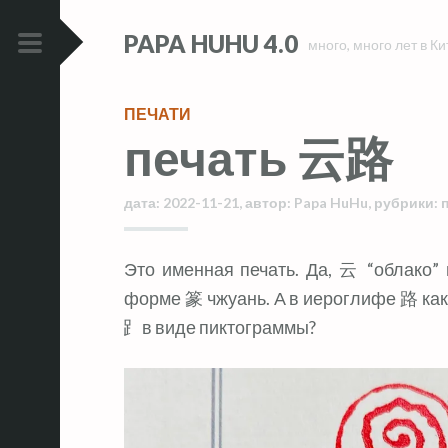
Skip
Skip
PAPA HUHU 4.0
to
to
много, много лет в Ки
content
content
PRIMARY
MENU
ПЕЧАТИ
печать 云路
дата:
2022-11-21
,
автор:
Papa HuHu
,
рубрики:
Это именная печать. Да, 云 “облако” именно так красиво изображается в
форме 篆 чжуань. А в иероглифе 路 как 
⻊в виде пиктограммы?