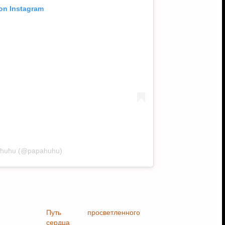
 on Instagram
pahuhu (@papahuhu)
Путь просветленного
сердца