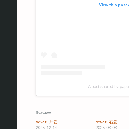
View this post
A post shared by pa
Похожее
печать 片云
печать 石云
2025-12-14
2025-03-03