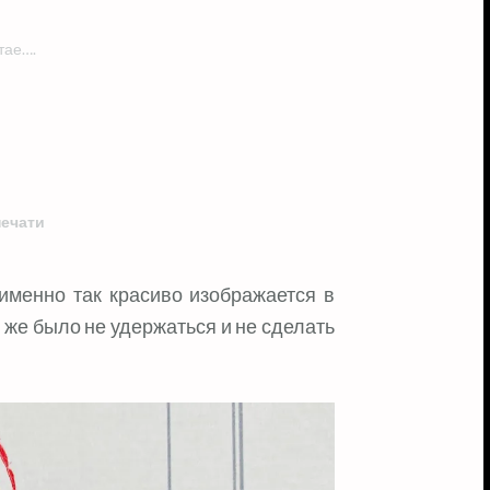
тае….
печати
же было не удержаться и не сделать