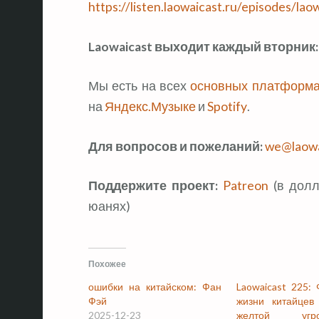
https://listen.laowaicast.ru/episodes/lao
Laowaicast выходит каждый вторник:
Мы есть на всех
основных платформ
на
Яндекс.Музыке
и
Spotify
.
Для вопросов и пожеланий:
we@laowa
Поддержите проект:
Patreon
(в долл
юанях)
Похожее
ошибки на китайском: Фан
Laowaicast 225:
Фэй
жизни китайцев
2025-12-23
желтой уг