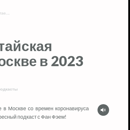
тае….
тайская
оскве в 2023
подкасты
Аудио
е в Москве со времен коронавируса
ересный подкаст с Фан Фэем!