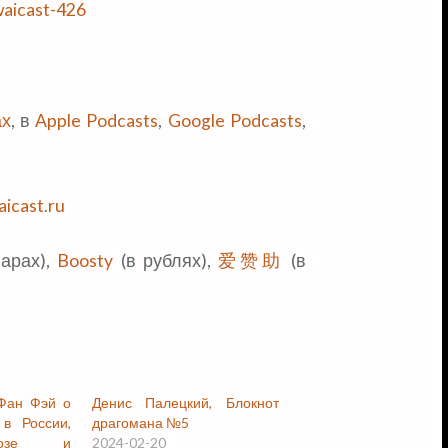
waicast-426
ах
, в
Apple Podcasts
,
Google Podcasts
,
icast.ru
арах),
Boosty
(в рублях),
爱赞助
(в
 Фан Фэй о
Денис Палецкий, Блокнот
 в России,
драгомана №5
розе и
2024-02-20