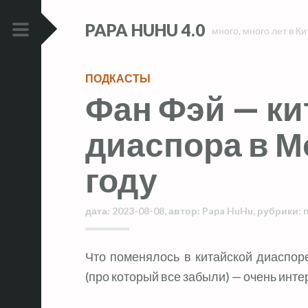
Skip
Skip
PAPA HUHU 4.0
to
to
много, много лет в Ки
content
content
PRIMARY
MENU
ПОДКАСТЫ
Фан Фэй — ки
диаспора в М
году
дата:
2023-08-08
,
автор:
Papa HuHu
,
рубрики:
Что поменялось в китайской диаспор
(про который все забыли) — очень инт