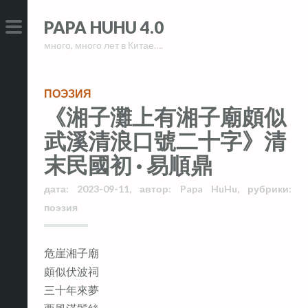
Skip
Skip
PAPA HUHU 4.0
to
to
много, много лет в Китае….
content
content
PRIMARY
MENU
ПОЭЗИЯ
《湘子灘上有湘子廟頗似
武溪清浪口號二十字》清
末民國初 · 易順鼎
дата:
2023-09-11
,
автор:
Papa HuHu
,
рубрики:
поэзия
危崖湘子廟
頗似伏波祠
三十年來夢