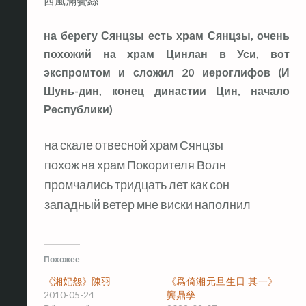
西風滿鬢絲
на берегу Сянцзы есть храм Сянцзы, очень
похожий на храм Цинлан в Уси, вот
экспромтом и сложил 20 иероглифов (И
Шунь-дин, конец династии Цин, начало
Республики)
на скале отвесной храм Сянцзы
похож на храм Покорителя Волн
промчались тридцать лет как сон
западный ветер мне виски наполнил
Похожее
《湘妃怨》陳羽
《爲倚湘元旦生日 其一》
2010-05-24
龔鼎孳