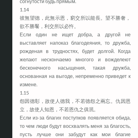
согнутости будь прямым.
1.14
彼無望德，此無示恩，窮交所以能長。望不勝奢，
欲不勝饜，利交所以必忤。
Если один не ищет добра, а другой не
выставляет напоказ благодеяния, то дружба,
рожденая в трудностях, будет долгой. Когда
желают нескончаемо многого и вожделеют
бесконечного насыщения, такая дружба,
основанная на выгоде, непременно приведет к
измене.
1.15
怨因德彰，故使人德我，不若德怨之兩忘。仇因恩
立，故使人知恩，不若恩仇之俱泯。
Если из-за благих поступков появляется обида,
то чем люди будут восхвалять меня за благость,
пусть лучше они забудут как мои благие