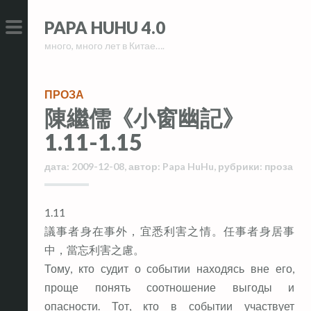
Skip
Skip
PAPA HUHU 4.0
to
to
много, много лет в Китае….
content
content
PRIMARY
MENU
ПРОЗА
陳繼儒《小窗幽記》
1.11-1.15
дата:
2009-12-08
,
автор:
Papa HuHu
,
рубрики:
проза
1.11
議事者身在事外，宜悉利害之情。任事者身居事
中，當忘利害之慮。
Тому, кто судит о событии находясь вне его,
проще понять соотношение выгоды и
опасности. Тот, кто в событии участвует