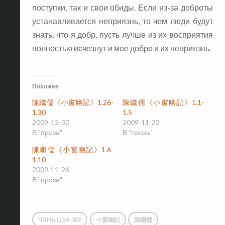
поступки, так и свои обиды. Если из-за доброты
устанавливается неприязнь, то чем люди будут
знать, что я добр, пусть лучше из их восприятия
полностью исчезнут и мое добро и их неприязнь.
Похожее
陳繼儒《小窗幽記》1.26-
陳繼儒《小窗幽記》1.1-
1.30
1.5
2009-12-30
2009-11-22
В "проза"
В "проза"
陳繼儒《小窗幽記》1.6-
1.10
2009-11-26
В "проза"
ЧЭНЬ ЦЗИ-ЖУ
小窗幽記
陳繼儒