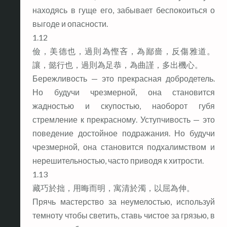
находясь в гуще его, забывает беспокоиться о
выгоде и опасности.
1.12
儉，美德也，過則為慳吝，為鄙嗇，反傷雅道。
讓，懿行也，過則為足恭，為曲謹，多出機心。
Бережливость — это прекрасная добродетель.
Но будучи чрезмерной, она становится
жадностью и скупостью, наоборот губя
стремление к прекрасному. Уступчивость — это
поведение достойное подражания. Но будучи
чрезмерной, она становится подхалимством и
нерешительностью, часто приводя к хитрости.
1.13
藏巧於拙，用晦而明，寓清於濁，以屈為伸。
Прячь мастерство за неумелостью, используй
темноту чтобы светить, ставь чистое за грязью, в