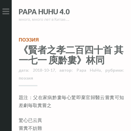
Skip
Skip
PAPA HUHU 4.0
to
to
много, много лет в Китае….
content
content
PRIMARY
MENU
ПОЭЗИЯ
《賢者之孝二百四十首 其
一七一 庾黔婁》林同
дата:
2018-10-17
,
автор:
Papa HuHu
,
рубрики:
поэзия
題注：父在家病黔婁毎心驚即棄官歸醫云嘗糞可知
差劇毎取糞嘗之
驚心已云異
嘗糞不妨難