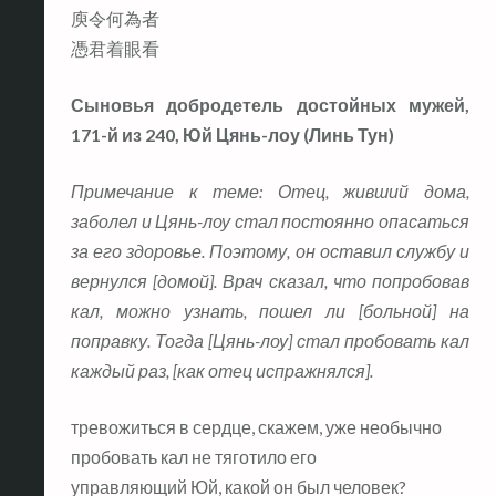
庾令何為者
憑君着眼看
Сыновья добродетель достойных мужей,
171-й из 240, Юй Цянь-лоу (Линь Тун)
Примечание к теме: Отец, живший дома,
заболел и Цянь-лоу стал постоянно опасаться
за его здоровье. Поэтому, он оставил службу и
вернулся [домой]. Врач сказал, что попробовав
кал, можно узнать, пошел ли [больной] на
поправку. Тогда [Цянь-лоу] стал пробовать кал
каждый раз, [как отец испражнялся].
тревожиться в сердце, скажем, уже необычно
пробовать кал не тяготило его
управляющий Юй, какой он был человек?