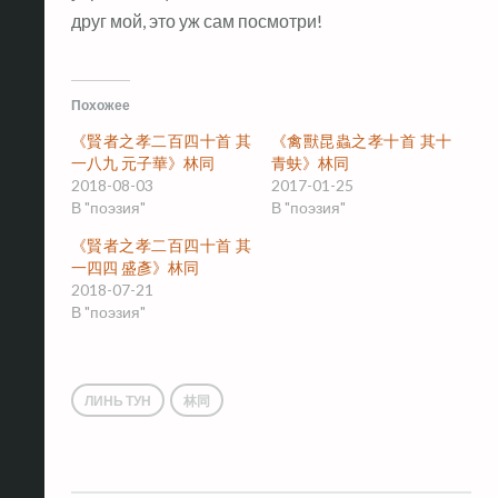
друг мой, это уж сам посмотри!
Похожее
《賢者之孝二百四十首 其
《禽獸昆蟲之孝十首 其十
一八九 元子華》林同
青蚨》林同
2018-08-03
2017-01-25
В "поэзия"
В "поэзия"
《賢者之孝二百四十首 其
一四四 盛彥》林同
2018-07-21
В "поэзия"
ЛИНЬ ТУН
林同